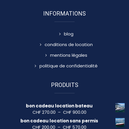
INFORMATIONS
blog
conditions de location
mentions légales
politique de confidentialité
PRODUITS
bon cadeau location bateau
Plage
CHF
270.00
–
CHF
900.00
de
bon cadeau location sans permis
prix :
Plage
CHF
200.00
–
CHF
570.00