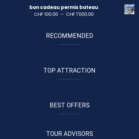
CHF 270.00
de
bon cadeau permis bateau
à
prix :
Plage
CHF
100.00
–
CHF
1'000.00
CHF 900.00
CHF 200.00
de
à
prix :
CHF 570.00
RECOMMENDED
CHF 100.00
à
CHF 1'000.00
TOP ATTRACTION
BEST OFFERS
TOUR ADVISORS