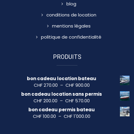
blog
conditions de location
mentions légales
politique de confidentialité
PRODUITS
bon cadeau location bateau
Plage
CHF
270.00
–
CHF
900.00
de
bon cadeau location sans permis
prix :
Plage
CHF
200.00
–
CHF
570.00
CHF 270.00
de
bon cadeau permis bateau
à
prix :
Plage
CHF
100.00
–
CHF
1'000.00
CHF 900.00
CHF 200.00
de
à
prix :